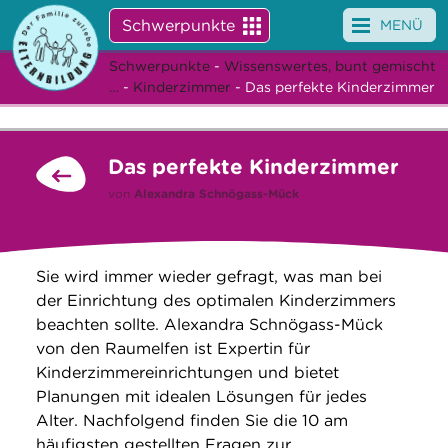
Schwerpunkte
MENÜ
Schwerpunkte
-
Wissenswertes, bunt gemischt
Angebote
…
-
Kinderzimmer
- Das perfekte Kinderzimmer
Veranstaltungen
Das perfekte Kinderzimmer
News
von
Alexandra Schnögass-Mück
Service
Über uns
Sie wird immer wieder gefragt, was man bei
der Einrichtung des optimalen Kinderzimmers
Suche
beachten sollte. Alexandra Schnögass-Mück
von den Raumelfen ist Expertin für
Kinderzimmereinrichtungen und bietet
Planungen mit idealen Lösungen für jedes
Alter. Nachfolgend finden Sie die 10 am
häufigsten gestellten Fragen zur