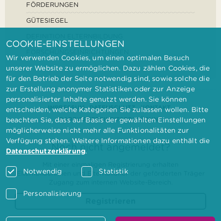
FÖRDERUNGEN
GÜTESIEGEL
DEFINITION ELTERNBILDUNG
COOKIE-EINSTELLUNGEN
FORSCHUNGSEINRICHTUNGEN
Wir verwenden Cookies, um einen optimalen Besuch
unserer Website zu ermöglichen. Dazu zählen Cookies, die
für den Betrieb der Seite notwendig sind, sowie solche die
zur Erstellung anonymer Statistiken oder zur Anzeige
personalisierter Inhalte genutzt werden. Sie können
IMPRESSUM
DATENSCHUTZ
KONTAKT
entscheiden, welche Kategorien Sie zulassen wollen. Bitte
BARRIEREFREIHEITSERKLÄRUNG
beachten Sie, dass auf Basis der gewählten Einstellungen
möglicherweise nicht mehr alle Funktionalitäten zur
Verfügung stehen. Weitere Informationen dazu enthält die
Noch nicht angemeldet?
Datenschutzerklärung
.
Mit einer einmaligen Registrierung erhalten
Notwendig
Statistik
Elternbilderinnen und Elternbildner der geförderten Träger
Zugang zum internen Website-Bereich.
Personalisierung
Registrieren