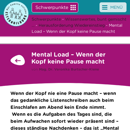
Schwerpunkte
MENÜ
Schwerpunkte
-
Wissenswertes, bunt gemischt
Angebote
…
-
Herausforderung Wiedereinstieg
- Mental
Load – Wenn der Kopf keine Pause macht
Veranstaltungen
News
Mental Load – Wenn der
Kopf keine Pause macht
Service
von
Mag. Dr.
Veronika Burtscher-Kiene
Über uns
Suche
Wenn der Kopf nie eine Pause macht – wenn
das gedankliche Listenschreiben auch beim
Einschlafen am Abend kein Ende nimmt.
Wenn es die Aufgaben des Tages sind, die
beim Aufwachen sofort wieder präsent sind –
dieses ständige Nachdenken – das ist „Mental