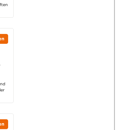
ften
en
r
und
der
en