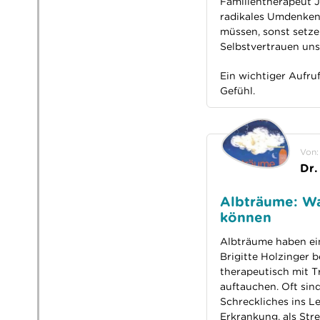
Familientherapeut Je
radikales Umdenken:
müssen, sonst setze
Selbstvertrauen unse
Ein wichtiger Aufru
Gefühl.
Von:
Dr.
Albträume: Wa
können
Albträume haben ein
Brigitte Holzinger 
therapeutisch mit T
auftauchen. Oft sind
Schreckliches ins L
Erkrankung, als Stre