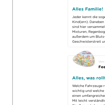
Alles Familie!
Jeder kennt die sog
Kind(ern). Daneben g
sind hier versammel
Mixturen, Regenboge
außerdem um Bluts-
Geschwisterstreit u
Von:
Fee
Alles, was ro
Welche Fahrzeuge ro
wichtig und welche 
einen umfangreichen
Mit leicht verständ