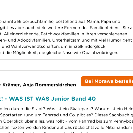
enannte Bilderbuchfamilie, bestehend aus Mama, Papa und
ibt es aber auch viele weitere Formen des Familienlebens. Sie al
t: Alleinerziehende, Patchworkfamilien in ihren verschiedenen
n- und Adoptivfamilien. Unterhaltsam und mit viel Humor geht
 und Wahlverwandtschaften, um Einzelkinderglück,
nd die Möglichkeit, die gleiche Nase wie Opa abzukriegen.
Bei Morawa bestell
 Krämer, Anja Rommerskirchen
llt! - WAS IST WAS Junior Band 40
llen durch die Stadt? Was ist ein Skatepark? Warum ist ein Hel
Sportarten rund um Fahrrad und Co. gibt es? Dieses Sachbuch g
 Überblick über alles, was rollt – vom Fahrrad bis zum Pennyboa
lichen Texten werden Kinder auf das rücksichtsvolle Miteinander 