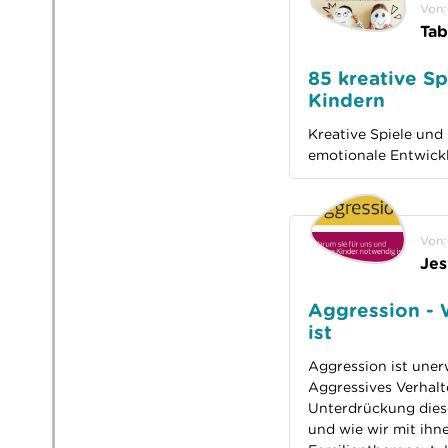
Von:
Ta
85 kreative S
Kindern
Kreative Spiele und
emotionale Entwickl
Von:
Jes
Aggression - 
ist
Aggression ist uner
Aggressives Verhalte
Unterdrückung dieser
und wie wir mit ihn