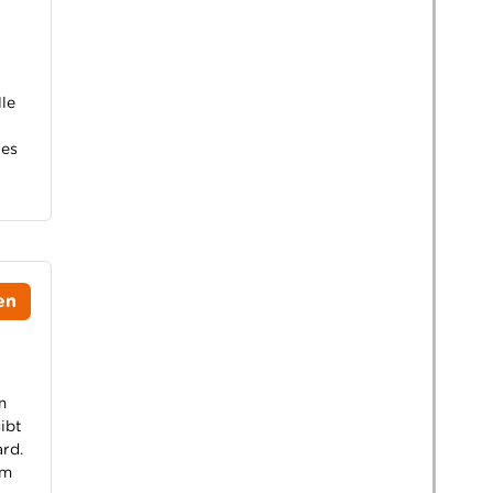
le
 es
en
m
ibt
rd.
im