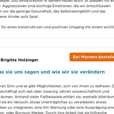
sper Juul eindrucksvoll in seinem neuen Buch. Er plädiert für ei
 Aggressionen sind wichtige Emotionen, die wir entschlüsseln
n wir die geistige Gesundheit, das Selbstwertgefühl und das
rer Kinder aufs Spiel.
f für einen konstruktiven und positiven Umgang mit einem wicht
Bei Morawa bestell
 Brigitte Holzinger
s sie uns sagen und wie wir sie verändern
en Sinn und es gibt Möglichkeiten, sich von ihnen zu befreien. D
beschäftigt sich seit über zwanzig Jahren wissenschaftlich und
räumen. Anhand vieler Fallbeispiele erklärt sie, weshalb Albträu
 sie ein Versuch, etwas Unerträgliches zu verarbeiten, etwas
eben zu integrieren, eine Art Warnung oder eine Ausprägung ein
ss- oder Burnout-Marker. Durch ihre Arbeit hat sie hilfreiche