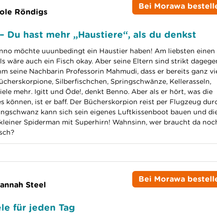
Bei Morawa bestell
ole Röndigs
– Du hast mehr „Haustiere“, als du denkst
enno möchte uuunbedingt ein Haustier haben! Am liebsten einen
ls wäre auch ein Fisch okay. Aber seine Eltern sind strikt dagege
hm seine Nachbarin Professorin Mahmudi, dass er bereits ganz vi
ücherskorpione, Silberfischchen, Springschwänze, Kellerasseln,
ele mehr. Igitt und Öde!, denkt Benno. Aber als er hört, was die
es können, ist er baff. Der Bücherskorpion reist per Flugzeug dur
ingschwanz kann sich sein eigenes Luftkissenboot bauen und di
n kleiner Spiderman mit Superhirn! Wahnsinn, wer braucht da noc
isch?
Bei Morawa bestell
annah Steel
le für jeden Tag