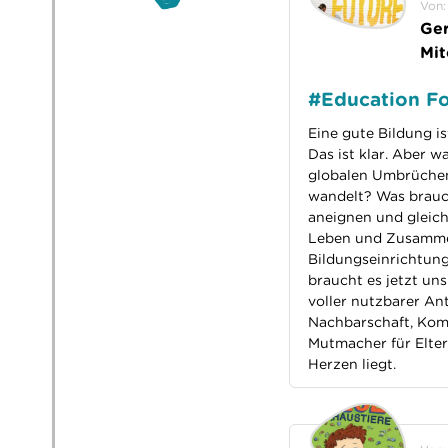
Von:
Ger
Mit
#Education Fo
Eine gute Bildung i
Das ist klar. Aber w
globalen Umbrüchen 
wandelt? Was brauc
aneignen und gleich
Leben und Zusammen
Bildungseinrichtunge
braucht es jetzt uns
voller nutzbarer An
Nachbarschaft, Kom
Mutmacher für Elter
Herzen liegt.