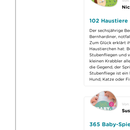
Von:
Nic
102 Haustiere 
Der sechsjährige B
Bernhardiner, notfal
Zum Glück erklärt i
Haustierchen hat: B
Stubenfliegen und vi
kleinen Krabbler all
die Gegend, der Spr
Stubenfliege ist ei
Hund, Katze oder F
Von:
Sus
365 Baby-Spie