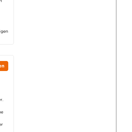
n
igen
en
r.
me
er