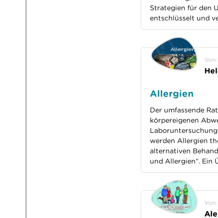
Strategien für den 
entschlüsselt und 
Von:
He
Allergien
Der umfassende Ratg
körpereigenen Abwe
Laboruntersuchunge
werden Allergien th
alternativen Behan
und Allergien“. Ein
Von:
Ale