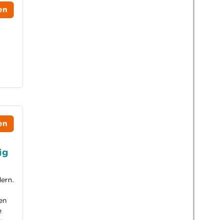
en
en
ig
ern.
en
e