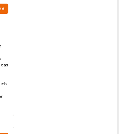
en
.
n
n
 das
Buch
er