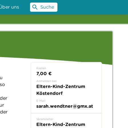
Über uns
Suche
Kosten
7,00 €
Du
Anmelden bei
 so
Eltern-Kind-Zentrum
Köstendorf
eder
E-Mail
ur
sarah.wendtner@gmx.at
 der
Veranstalter
Eltern-Kind-Zentrum