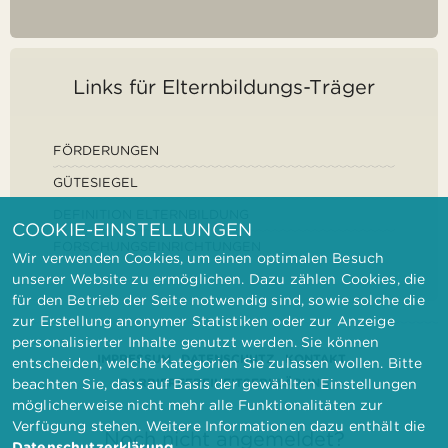
Links für Elternbildungs-Träger
FÖRDERUNGEN
GÜTESIEGEL
DEFINITION ELTERNBILDUNG
COOKIE-EINSTELLUNGEN
FORSCHUNGSEINRICHTUNGEN
Wir verwenden Cookies, um einen optimalen Besuch
unserer Website zu ermöglichen. Dazu zählen Cookies, die
für den Betrieb der Seite notwendig sind, sowie solche die
zur Erstellung anonymer Statistiken oder zur Anzeige
personalisierter Inhalte genutzt werden. Sie können
IMPRESSUM
DATENSCHUTZ
KONTAKT
entscheiden, welche Kategorien Sie zulassen wollen. Bitte
BARRIEREFREIHEITSERKLÄRUNG
beachten Sie, dass auf Basis der gewählten Einstellungen
möglicherweise nicht mehr alle Funktionalitäten zur
Verfügung stehen. Weitere Informationen dazu enthält die
Noch nicht angemeldet?
Datenschutzerklärung
.