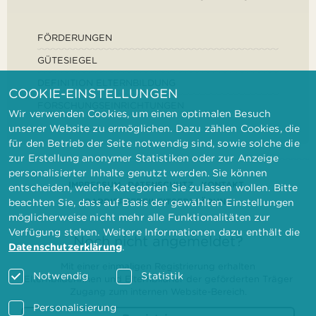
FÖRDERUNGEN
GÜTESIEGEL
DEFINITION ELTERNBILDUNG
COOKIE-EINSTELLUNGEN
FORSCHUNGSEINRICHTUNGEN
Wir verwenden Cookies, um einen optimalen Besuch
unserer Website zu ermöglichen. Dazu zählen Cookies, die
für den Betrieb der Seite notwendig sind, sowie solche die
zur Erstellung anonymer Statistiken oder zur Anzeige
personalisierter Inhalte genutzt werden. Sie können
IMPRESSUM
DATENSCHUTZ
KONTAKT
entscheiden, welche Kategorien Sie zulassen wollen. Bitte
BARRIEREFREIHEITSERKLÄRUNG
beachten Sie, dass auf Basis der gewählten Einstellungen
möglicherweise nicht mehr alle Funktionalitäten zur
Verfügung stehen. Weitere Informationen dazu enthält die
Noch nicht angemeldet?
Datenschutzerklärung
.
Mit einer einmaligen Registrierung erhalten
Notwendig
Statistik
Elternbilderinnen und Elternbildner der geförderten Träger
Zugang zum internen Website-Bereich.
Personalisierung