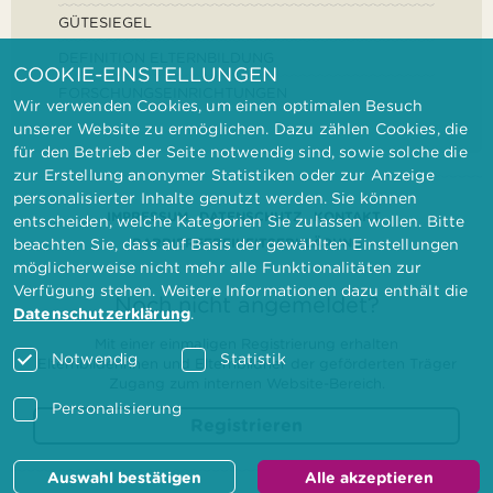
GÜTESIEGEL
DEFINITION ELTERNBILDUNG
COOKIE-EINSTELLUNGEN
FORSCHUNGSEINRICHTUNGEN
Wir verwenden Cookies, um einen optimalen Besuch
unserer Website zu ermöglichen. Dazu zählen Cookies, die
für den Betrieb der Seite notwendig sind, sowie solche die
zur Erstellung anonymer Statistiken oder zur Anzeige
personalisierter Inhalte genutzt werden. Sie können
IMPRESSUM
DATENSCHUTZ
KONTAKT
entscheiden, welche Kategorien Sie zulassen wollen. Bitte
BARRIEREFREIHEITSERKLÄRUNG
beachten Sie, dass auf Basis der gewählten Einstellungen
möglicherweise nicht mehr alle Funktionalitäten zur
Verfügung stehen. Weitere Informationen dazu enthält die
Noch nicht angemeldet?
Datenschutzerklärung
.
Mit einer einmaligen Registrierung erhalten
Notwendig
Statistik
Elternbilderinnen und Elternbildner der geförderten Träger
Zugang zum internen Website-Bereich.
Personalisierung
Registrieren
Auswahl bestätigen
Alle akzeptieren