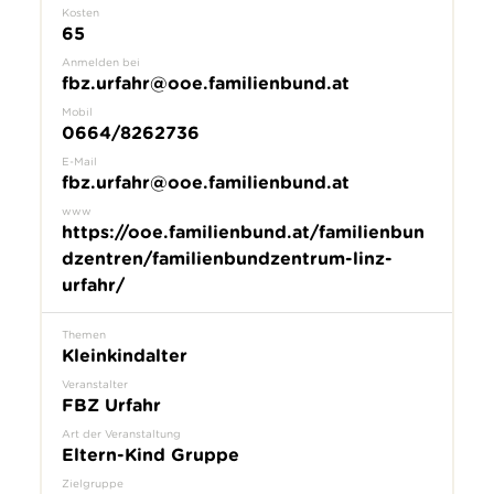
Kosten
65
Anmelden bei
fbz.urfahr@ooe.familienbund.at
Mobil
0664/8262736
E-Mail
fbz.urfahr@ooe.familienbund.at
www
https://ooe.familienbund.at/familienbun
dzentren/familienbundzentrum-linz-
urfahr/
Themen
Kleinkindalter
Veranstalter
FBZ Urfahr
Art der Veranstaltung
Eltern-Kind Gruppe
Zielgruppe