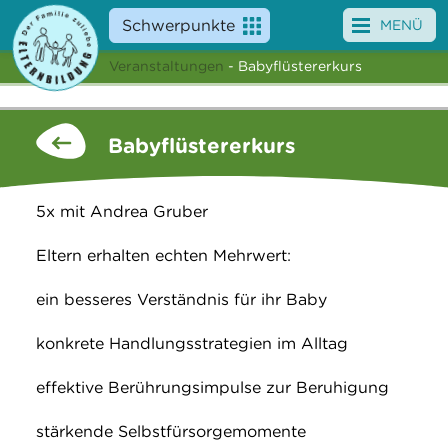
Schwerpunkte
MENÜ
Veranstaltungen
- Babyflüstererkurs
Angebote
Veranstaltungen
Babyflüstererkurs
News
5x mit Andrea Gruber
Service
Eltern erhalten echten Mehrwert:
Über uns
ein besseres Verständnis für ihr Baby
Suche
konkrete Handlungsstrategien im Alltag
effektive Berührungsimpulse zur Beruhigung
stärkende Selbstfürsorgemomente