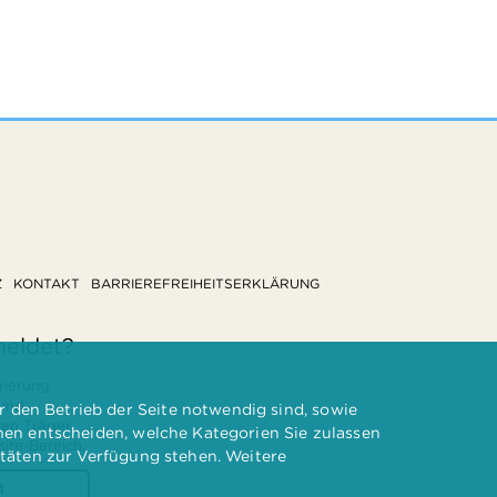
Z
KONTAKT
BARRIEREFREIHEITSERKLÄRUNG
meldet?
rierung
 und
 den Betrieb der Seite notwendig sind, sowie
ten Träger
nnen entscheiden, welche Kategorien Sie zulassen
te-Bereich.
itäten zur Verfügung stehen. Weitere
n