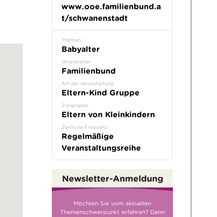
www.ooe.familienbund.a
t/schwanenstadt
Themen
Babyalter
Veranstalter
Familienbund
Art der Veranstaltung
Eltern-Kind Gruppe
Zielgruppe
Eltern von Kleinkindern
Zeitliche Frequenz
Regelmäßige
Veranstaltungsreihe
Newsletter-Anmeldung
Möchten Sie vom aktuellen
Themenschwerpunkt erfahren? Dann