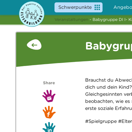
Schwerpunkte
Angebo
Veranstaltungen
- Babygruppe DI I- 
Babygrup
Brauchst du Abwech
Share
dich und dein Kind
Gleichgesinnten ver
beobachten, wie es 
erste soziale Erfah
#Spielgruppe #Elte