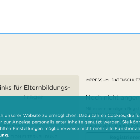
IMPRESSUM
DATENSCHUT
inks für Elternbildungs-
Träger
Noch nicht ange
Mit einer einmaligen Regist
erhalten Elternbilderinnen
 unserer Website zu ermöglichen. Dazu zählen Cookies, die für
ÖRDERUNGEN
Elternbildner der geförder
er zur Anzeige personalisierter Inhalte genutzt werden. Sie kö
Zugang zum internen Websi
ÜTESIEGEL
ählten Einstellungen möglicherweise nicht mehr alle Funktional
rung
.
EFINITION ELTERNBILDUNG
Registriere