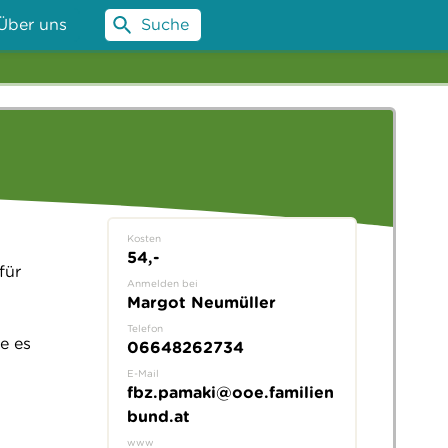
Über uns
Suche
Kosten
54,-
für
Anmelden bei
Margot Neumüller
Telefon
e es
06648262734
E-Mail
fbz.pamaki@ooe.familien
bund.at
www