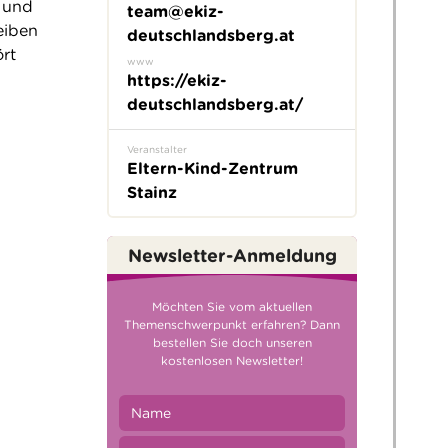
 und
team@ekiz-
eiben
deutschlandsberg.at
ört
www
https://ekiz-
deutschlandsberg.at/
Veranstalter
Eltern-Kind-Zentrum
Stainz
Newsletter-Anmeldung
Möchten Sie vom aktuellen
Themenschwerpunkt erfahren? Dann
bestellen Sie doch unseren
kostenlosen Newsletter!