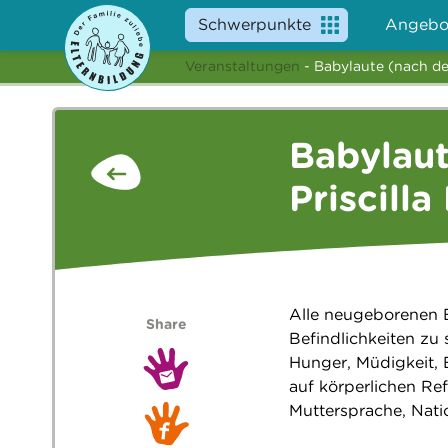
Schwerpunkte
Angebo
Veranstaltungen
- Babylaute (nach de
Babylau
Priscilla
Alle neugeborenen B
Share
Befindlichkeiten zu 
Hunger, Müdigkeit,
auf körperlichen R
Muttersprache, Natio