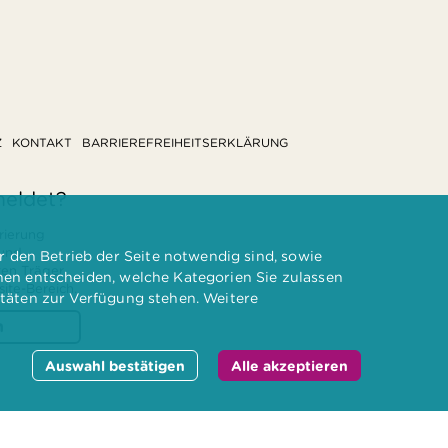
Z
KONTAKT
BARRIEREFREIHEITSERKLÄRUNG
meldet?
rierung
 und
 den Betrieb der Seite notwendig sind, sowie
ten Träger
nnen entscheiden, welche Kategorien Sie zulassen
te-Bereich.
itäten zur Verfügung stehen. Weitere
n
Auswahl bestätigen
Alle akzeptieren