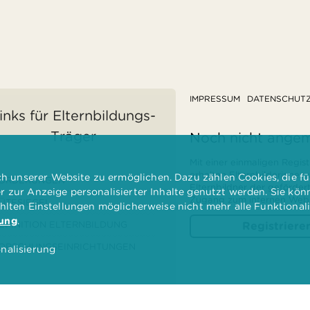
IMPRESSUM
DATENSCHUT
inks für Elternbildungs-
Träger
Noch nicht ange
Mit einer einmaligen Regist
erhalten Elternbilderinnen
 unserer Website zu ermöglichen. Dazu zählen Cookies, die für
ÖRDERUNGEN
Elternbildner der geförder
er zur Anzeige personalisierter Inhalte genutzt werden. Sie kö
Zugang zum internen Websi
ÜTESIEGEL
ählten Einstellungen möglicherweise nicht mehr alle Funktional
rung
.
EFINITION ELTERNBILDUNG
Registriere
ORSCHUNGSEINRICHTUNGEN
nalisierung