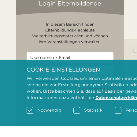
Login Elternbildende
In diesem Bereich finden
Elternbildungs-Fachleute
Weiterbildungsmaterialien und können
ihre Veranstaltungen verwalten.
L
COOKIE-EINSTELLUNGEN
Wir verwenden Cookies, um einen optimalen Besuch
F
Angemeldet bleiben
solche die zur Erstellung anonymer Statistiken od
G
wollen. Bitte beachten Sie, dass auf Basis der gew
Passwort vergessen?
Anmelden
Informationen dazu enthält die
Datenschutzerklä
D
F
Notwendig
Statistik
Perso