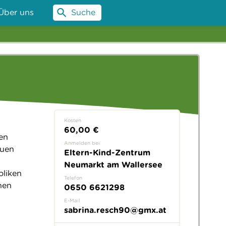
Über uns
Suche
Kosten
60,00 €
en
Anmelden bei
auen
Eltern-Kind-Zentrum
Neumarkt am Wallersee
liken
Telefon
hen
0650 6621298
E-Mail
sabrina.resch90@gmx.at