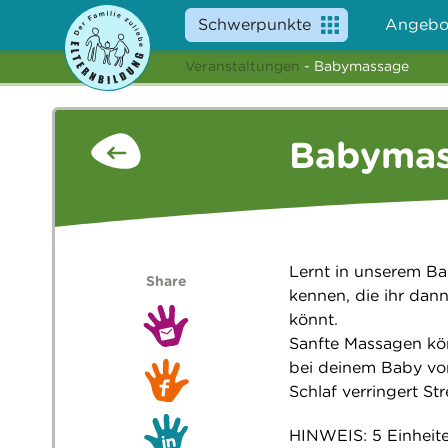
Schwerpunkte
Angebo
Veranstaltungen
- Babymassage
Babyma
Lernt in unserem B
Share
kennen, die ihr dan
könnt.
Sanfte Massagen kö
bei deinem Baby vor
Schlaf verringert St
HINWEIS: 5 Einheite