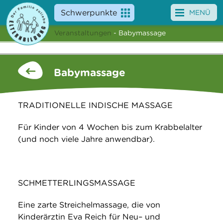
Schwerpunkte
MENÜ
Veranstaltungen
- Babymassage
Angebote
Veranstaltungen
Babymassage
News
TRADITIONELLE INDISCHE MASSAGE
Service
Für Kinder von 4 Wochen bis zum Krabbelalter
Über uns
(und noch viele Jahre anwendbar).
Suche
SCHMETTERLINGSMASSAGE
Eine zarte Streichelmassage, die von
Kinderärztin Eva Reich für Neu– und