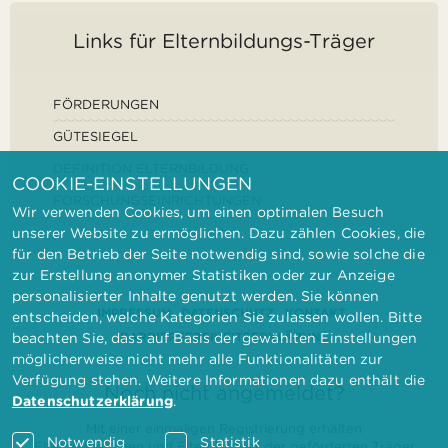
Links für Elternbildungs-Träger
FÖRDERUNGEN
GÜTESIEGEL
DEFINITION ELTERNBILDUNG
COOKIE-EINSTELLUNGEN
FORSCHUNGSEINRICHTUNGEN
Wir verwenden Cookies, um einen optimalen Besuch
unserer Website zu ermöglichen. Dazu zählen Cookies, die
für den Betrieb der Seite notwendig sind, sowie solche die
zur Erstellung anonymer Statistiken oder zur Anzeige
personalisierter Inhalte genutzt werden. Sie können
IMPRESSUM
DATENSCHUTZ
KONTAKT
entscheiden, welche Kategorien Sie zulassen wollen. Bitte
BARRIEREFREIHEITSERKLÄRUNG
beachten Sie, dass auf Basis der gewählten Einstellungen
möglicherweise nicht mehr alle Funktionalitäten zur
Verfügung stehen. Weitere Informationen dazu enthält die
Noch nicht angemeldet?
Datenschutzerklärung
.
Mit einer einmaligen Registrierung erhalten
Notwendig
Statistik
Elternbilderinnen und Elternbildner der geförderten Träger