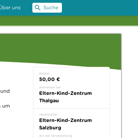
Über uns
Suche
Kosten
50,00 €
Anmelden bei
 und
Eltern-Kind-Zentrum
Thalgau
n um
Veranstalter
Eltern-Kind-Zentrum
Salzburg
Art der Veranstaltung