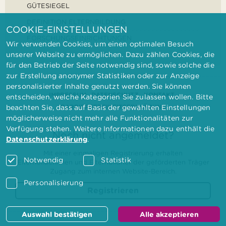
GÜTESIEGEL
DEFINITION ELTERNBILDUNG
COOKIE-EINSTELLUNGEN
FORSCHUNGSEINRICHTUNGEN
Wir verwenden Cookies, um einen optimalen Besuch
unserer Website zu ermöglichen. Dazu zählen Cookies, die
für den Betrieb der Seite notwendig sind, sowie solche die
zur Erstellung anonymer Statistiken oder zur Anzeige
personalisierter Inhalte genutzt werden. Sie können
IMPRESSUM
DATENSCHUTZ
KONTAKT
entscheiden, welche Kategorien Sie zulassen wollen. Bitte
BARRIEREFREIHEITSERKLÄRUNG
beachten Sie, dass auf Basis der gewählten Einstellungen
möglicherweise nicht mehr alle Funktionalitäten zur
Verfügung stehen. Weitere Informationen dazu enthält die
Noch nicht angemeldet?
Datenschutzerklärung
.
Mit einer einmaligen Registrierung erhalten
Notwendig
Statistik
Elternbilderinnen und Elternbildner der geförderten Träger
Zugang zum internen Website-Bereich.
Personalisierung
Registrieren
Auswahl bestätigen
Alle akzeptieren