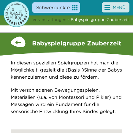
Schwerpunkte
MENÜ
Veranstaltungen
- Babyspielgruppe Zauberzeit
Angebote
Veranstaltungen
Babyspielgruppe Zauberzeit
News
In diesen speziellen Spielgruppen hat man die
Service
Möglichkeit, gezielt die (Basis-)Sinne der Babys
kennenzulernen und diese zu fördern.
Über uns
Mit verschiedenen Bewegungsspielen,
Suche
Materialien (u.a. von Montessori und Pikler) und
Massagen wird ein Fundament für die
sensorische Entwicklung Ihres Kindes gelegt.