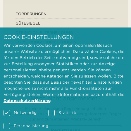
FÖRDERUNGEN
GÜTESIEGEL
DEFINITION ELTERNBILDUNG
COOKIE-EINSTELLUNGEN
FORSCHUNGSEINRICHTUNGEN
Wir verwenden Cookies, um einen optimalen Besuch
unserer Website zu ermöglichen. Dazu zählen Cookies, die
für den Betrieb der Seite notwendig sind, sowie solche die
zur Erstellung anonymer Statistiken oder zur Anzeige
personalisierter Inhalte genutzt werden. Sie können
IMPRESSUM
DATENSCHUTZ
KONTAKT
entscheiden, welche Kategorien Sie zulassen wollen. Bitte
BARRIEREFREIHEITSERKLÄRUNG
beachten Sie, dass auf Basis der gewählten Einstellungen
möglicherweise nicht mehr alle Funktionalitäten zur
Verfügung stehen. Weitere Informationen dazu enthält die
Noch nicht angemeldet?
Datenschutzerklärung
.
Mit einer einmaligen Registrierung erhalten
Notwendig
Statistik
Elternbilderinnen und Elternbildner der geförderten Träger
Zugang zum internen Website-Bereich.
Personalisierung
Registrieren