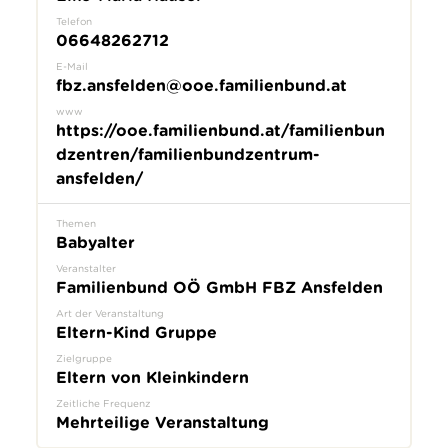
Telefon
06648262712
E-Mail
fbz.ansfelden@ooe.familienbund.at
www
https://ooe.familienbund.at/familienbun
dzentren/familienbundzentrum-
ansfelden/
Themen
Babyalter
Veranstalter
Familienbund OÖ GmbH FBZ Ansfelden
Art der Veranstaltung
Eltern-Kind Gruppe
Zielgruppe
Eltern von Kleinkindern
Zeitliche Frequenz
Mehrteilige Veranstaltung