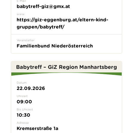
E-Mail
babytreff-giz@gmx.at
www
https://giz-eggenburg.at/eltern-kind-
gruppen/babytreff/
Veranstalter
Familienbund Niederösterreich
Babytreff – GiZ Region Manhartsberg
Datum
22.09.2026
Uhrzeit
09:00
Bis Uhrzeit
10:30
Adresse
Kremserstraße 1a