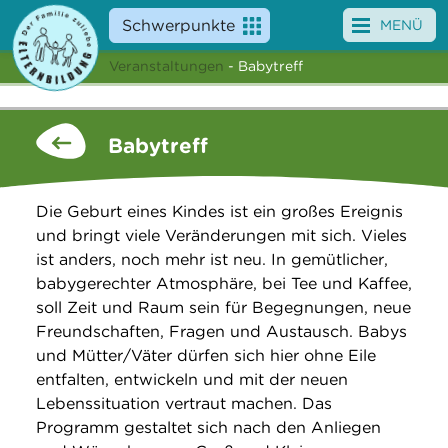
Schwerpunkte
MENÜ
Veranstaltungen
- Babytreff
Angebote
Veranstaltungen
Babytreff
News
Die Geburt eines Kindes ist ein großes Ereignis
Service
und bringt viele Veränderungen mit sich. Vieles
ist anders, noch mehr ist neu. In gemütlicher,
Über uns
babygerechter Atmosphäre, bei Tee und Kaffee,
soll Zeit und Raum sein für Begegnungen, neue
Suche
Freundschaften, Fragen und Austausch. Babys
und Mütter/Väter dürfen sich hier ohne Eile
entfalten, entwickeln und mit der neuen
Lebenssituation vertraut machen. Das
Programm gestaltet sich nach den Anliegen