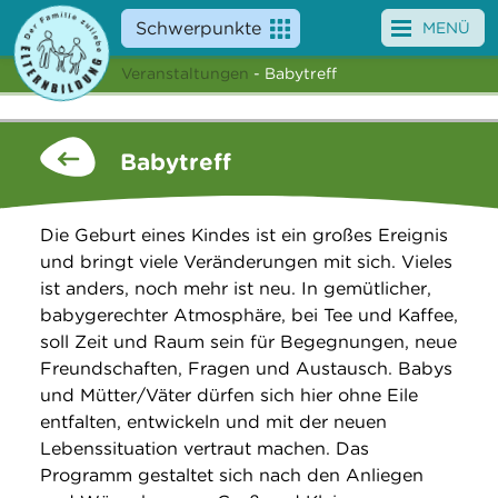
Schwerpunkte
MENÜ
Veranstaltungen
- Babytreff
Angebote
Veranstaltungen
Babytreff
News
Die Geburt eines Kindes ist ein großes Ereignis
Service
und bringt viele Veränderungen mit sich. Vieles
ist anders, noch mehr ist neu. In gemütlicher,
Über uns
babygerechter Atmosphäre, bei Tee und Kaffee,
soll Zeit und Raum sein für Begegnungen, neue
Suche
Freundschaften, Fragen und Austausch. Babys
und Mütter/Väter dürfen sich hier ohne Eile
entfalten, entwickeln und mit der neuen
Lebenssituation vertraut machen. Das
Programm gestaltet sich nach den Anliegen