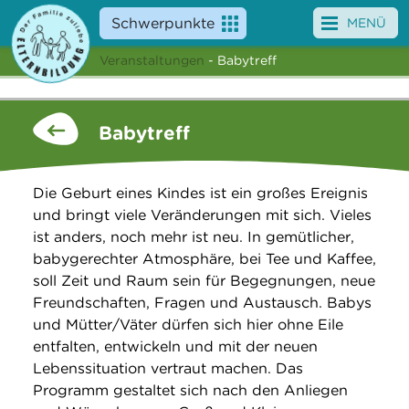
Schwerpunkte
MENÜ
Veranstaltungen
- Babytreff
Angebote
Veranstaltungen
Babytreff
News
Die Geburt eines Kindes ist ein großes Ereignis
Service
und bringt viele Veränderungen mit sich. Vieles
ist anders, noch mehr ist neu. In gemütlicher,
Über uns
babygerechter Atmosphäre, bei Tee und Kaffee,
soll Zeit und Raum sein für Begegnungen, neue
Suche
Freundschaften, Fragen und Austausch. Babys
und Mütter/Väter dürfen sich hier ohne Eile
entfalten, entwickeln und mit der neuen
Lebenssituation vertraut machen. Das
Programm gestaltet sich nach den Anliegen