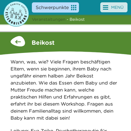
Schwerpunkte
MENÜ
Veranstaltungen
- Beikost
Angebote
Veranstaltungen
Beikost
News
Wann, was, wie? Viele Fragen beschäftigen
Service
Eltern, wenn sie beginnen, ihrem Baby nach
ungefähr einem halben Jahr Beikost
Über uns
anzubieten. Wie das Essen dem Baby und der
Mutter Freude machen kann, welche
Suche
praktischen Hilfen und Erfahrungen es gibt,
erfahrt ihr bei diesem Workshop. Fragen aus
deinem Familienalltag sind willkommen, dein
Baby kann mit dabei sein!
Leitung: Eva Zeiko, Psychotherapeutin für