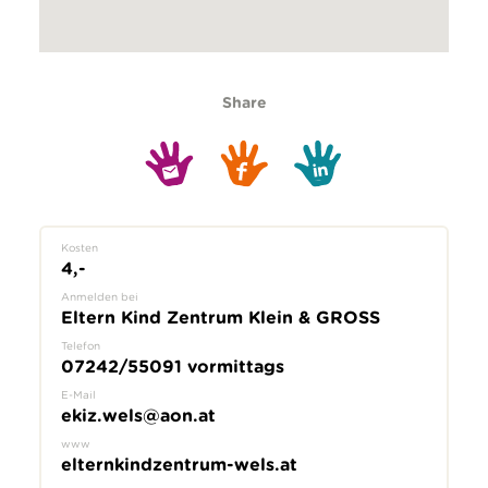
Share
Kosten
4,-
Anmelden bei
Eltern Kind Zentrum Klein & GROSS
Telefon
07242/55091 vormittags
E-Mail
ekiz.wels@aon.at
www
elternkindzentrum-wels.at