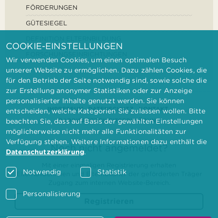
FÖRDERUNGEN
GÜTESIEGEL
DEFINITION ELTERNBILDUNG
COOKIE-EINSTELLUNGEN
FORSCHUNGSEINRICHTUNGEN
Wir verwenden Cookies, um einen optimalen Besuch
unserer Website zu ermöglichen. Dazu zählen Cookies, die
für den Betrieb der Seite notwendig sind, sowie solche die
zur Erstellung anonymer Statistiken oder zur Anzeige
personalisierter Inhalte genutzt werden. Sie können
IMPRESSUM
DATENSCHUTZ
KONTAKT
entscheiden, welche Kategorien Sie zulassen wollen. Bitte
BARRIEREFREIHEITSERKLÄRUNG
beachten Sie, dass auf Basis der gewählten Einstellungen
möglicherweise nicht mehr alle Funktionalitäten zur
Verfügung stehen. Weitere Informationen dazu enthält die
Noch nicht angemeldet?
Datenschutzerklärung
.
Mit einer einmaligen Registrierung erhalten
Notwendig
Statistik
Elternbilderinnen und Elternbildner der geförderten Träger
Zugang zum internen Website-Bereich.
Personalisierung
Registrieren