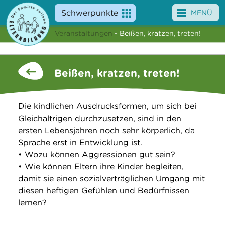
Schwerpunkte
MENÜ
Veranstaltungen
- Beißen, kratzen, treten!
Angebote
Veranstaltungen
Beißen, kratzen, treten!
News
Die kindlichen Ausdrucksformen, um sich bei
Service
Gleichaltrigen durchzusetzen, sind in den
ersten Lebensjahren noch sehr körperlich, da
Über uns
Sprache erst in Entwicklung ist.
• Wozu können Aggressionen gut sein?
Suche
• Wie können Eltern ihre Kinder begleiten,
damit sie einen sozialverträglichen Umgang mit
diesen heftigen Gefühlen und Bedürfnissen
lernen?