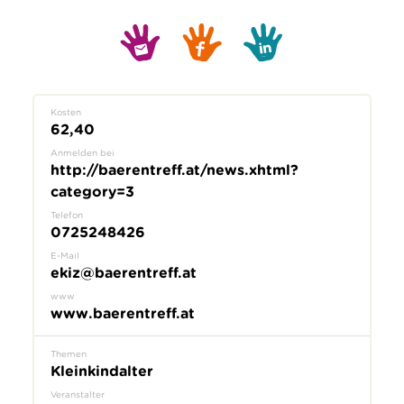
Kosten
62,40
Anmelden bei
http://baerentreff.at/news.xhtml?
category=3
Telefon
0725248426
E-Mail
ekiz@baerentreff.at
www
www.baerentreff.at
Themen
Kleinkindalter
Veranstalter