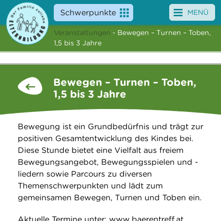
Schwerpunkte
MENÜ
Veranstaltungen
- Bewegen – Turnen – Toben,
Angebote
1,5 bis 3 Jahre
Veranstaltungen
Bewegen – Turnen – Toben,
News
1,5 bis 3 Jahre
Service
Bewegung ist ein Grundbedürfnis und trägt zur
Über uns
positiven Gesamtentwicklung des Kindes bei.
Diese Stunde bietet eine Vielfalt aus freiem
Suche
Bewegungsangebot, Bewegungsspielen und -
liedern sowie Parcours zu diversen
Themenschwerpunkten und lädt zum
gemeinsamen Bewegen, Turnen und Toben ein.
Aktuelle Termine unter: www.baerentreff.at