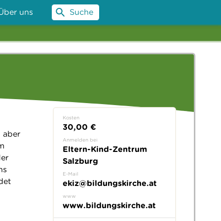
Über uns
Suche
Kosten
30,00 €
 aber
Anmelden bei
em
Eltern-Kind-Zentrum
er
Salzburg
ns
E-Mail
det
ekiz@bildungskirche.at
www
www.bildungskirche.at