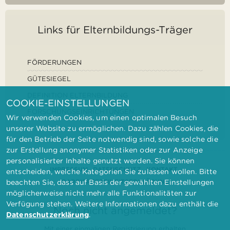
Links für Elternbildungs-Träger
FÖRDERUNGEN
GÜTESIEGEL
DEFINITION ELTERNBILDUNG
COOKIE-EINSTELLUNGEN
FORSCHUNGSEINRICHTUNGEN
Wir verwenden Cookies, um einen optimalen Besuch
unserer Website zu ermöglichen. Dazu zählen Cookies, die
für den Betrieb der Seite notwendig sind, sowie solche die
zur Erstellung anonymer Statistiken oder zur Anzeige
personalisierter Inhalte genutzt werden. Sie können
IMPRESSUM
DATENSCHUTZ
KONTAKT
entscheiden, welche Kategorien Sie zulassen wollen. Bitte
BARRIEREFREIHEITSERKLÄRUNG
beachten Sie, dass auf Basis der gewählten Einstellungen
möglicherweise nicht mehr alle Funktionalitäten zur
Verfügung stehen. Weitere Informationen dazu enthält die
Noch nicht angemeldet?
Datenschutzerklärung
.
Mit einer einmaligen Registrierung erhalten