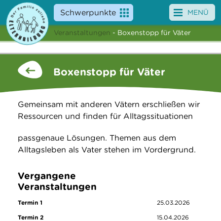
Schwerpunkte
MENÜ
Veranstaltungen
- Boxenstopp für Väter
Angebote
Veranstaltungen
Boxenstopp für Väter
News
Gemeinsam mit anderen Vätern erschließen wir
Service
Ressourcen und finden für Alltagssituationen
Über uns
passgenaue Lösungen. Themen aus dem
Alltagsleben als Vater stehen im Vordergrund.
Suche
Vergangene
Veranstaltungen
Termin 1
25.03.2026
Termin 2
15.04.2026