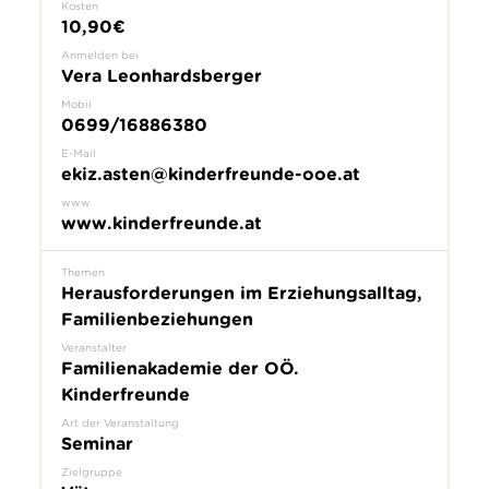
Kosten
10,90€
Anmelden bei
Vera Leonhardsberger
Mobil
0699/16886380
E-Mail
ekiz.asten@kinderfreunde-ooe.at
www
www.kinderfreunde.at
Themen
Herausforderungen im Erziehungsalltag,
Familienbeziehungen
Veranstalter
Familienakademie der OÖ.
Kinderfreunde
Art der Veranstaltung
Seminar
Zielgruppe