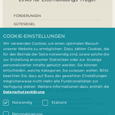
FÖRDERUNGEN
GÜTESIEGEL
DEFINITION ELTERNBILDUNG
COOKIE-EINSTELLUNGEN
FORSCHUNGSEINRICHTUNGEN
Wir verwenden Cookies, um einen optimalen Besuch
unserer Website zu ermöglichen. Dazu zählen Cookies, die
für den Betrieb der Seite notwendig sind, sowie solche die
zur Erstellung anonymer Statistiken oder zur Anzeige
personalisierter Inhalte genutzt werden. Sie können
IMPRESSUM
DATENSCHUTZ
KONTAKT
entscheiden, welche Kategorien Sie zulassen wollen. Bitte
BARRIEREFREIHEITSERKLÄRUNG
beachten Sie, dass auf Basis der gewählten Einstellungen
möglicherweise nicht mehr alle Funktionalitäten zur
Verfügung stehen. Weitere Informationen dazu enthält die
Noch nicht angemeldet?
Datenschutzerklärung
.
Mit einer einmaligen Registrierung erhalten
Notwendig
Statistik
Elternbilderinnen und Elternbildner der geförderten Träger
Zugang zum internen Website-Bereich.
Personalisierung