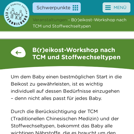
Schwerpunkte
MENÜ
Veranstaltungen
- B(r)eikost-Workshop nach
Angebote
TCM und Stoffwechseltypen
Veranstaltungen
B(r)eikost-Workshop nach
News
TCM und Stoffwechseltypen
Service
Um dem Baby einen bestmöglichen Start in die
Über uns
Beikost zu gewährleisten, ist es wichtig
individuell auf dessen Bedürfnisse einzugehen
Suche
– denn nicht alles passt für jedes Baby.
Durch die Berücksichtigung der TCM
(Traditionellen Chinesischen Medizin) und der
Stoffwechseltypen, bekommt das Baby alle
wichtigen Nährstoffe, die es braucht um den