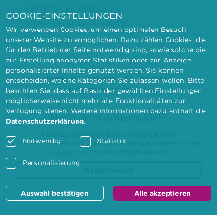
DEFINITION ELTERNBILDUNG
COOKIE-EINSTELLUNGEN
FORSCHUNGSEINRICHTUNGEN
Wir verwenden Cookies, um einen optimalen Besuch
unserer Website zu ermöglichen. Dazu zählen Cookies, die
für den Betrieb der Seite notwendig sind, sowie solche die
zur Erstellung anonymer Statistiken oder zur Anzeige
personalisierter Inhalte genutzt werden. Sie können
IMPRESSUM
DATENSCHUTZ
KONTAKT
entscheiden, welche Kategorien Sie zulassen wollen. Bitte
BARRIEREFREIHEITSERKLÄRUNG
beachten Sie, dass auf Basis der gewählten Einstellungen
möglicherweise nicht mehr alle Funktionalitäten zur
Verfügung stehen. Weitere Informationen dazu enthält die
Noch nicht angemeldet?
Datenschutzerklärung
.
Mit einer einmaligen Registrierung erhalten
Notwendig
Statistik
Elternbilderinnen und Elternbildner der geförderten Träger
Zugang zum internen Website-Bereich.
Personalisierung
Registrieren
Auswahl bestätigen
Alle akzeptieren