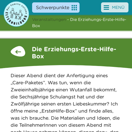
Schwerpunkte
MENÜ
Veranstaltungen
- Die Erziehungs-Erste-Hilfe-
Angebote
Box
Veranstaltungen
Die Erziehungs-Erste-Hilfe-
News
Box
Service
Dieser Abend dient der Anfertigung eines
Über uns
„Care-Paketes”. Was tun, wenn die
Zweieinhalbjährige einen Wutanfall bekommt,
Suche
die Sechsjährige Schulangst hat und der
Zwölfjährige seinen ersten Liebeskummer? Ich
öffne meine „ErsteHilfe-Box” und finde alles,
was ich brauche. Die Materialien und Ideen, die
die TeilnehmerInnen von diesem Abend mit