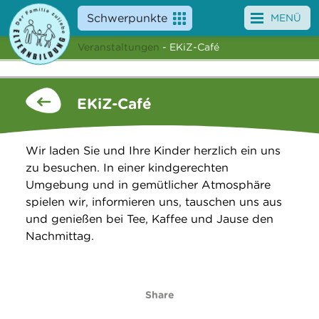
Schwerpunkte
MENÜ
Veranstaltungen
- EKiZ-Café
Angebote
Veranstaltungen
EKiZ-Café
News
Wir laden Sie und Ihre Kinder herzlich ein uns
Service
zu besuchen. In einer kindgerechten
Umgebung und in gemütlicher Atmosphäre
Über uns
spielen wir, informieren uns, tauschen uns aus
und genießen bei Tee, Kaffee und Jause den
Suche
Nachmittag.
Share