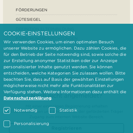
FÖRDERUNGEN
GÜTESIEGEL
DEFINITION ELTERNBILDUNG
COOKIE-EINSTELLUNGEN
FORSCHUNGSEINRICHTUNGEN
Wir verwenden Cookies, um einen optimalen Besuch
unserer Website zu ermöglichen. Dazu zählen Cookies, die
für den Betrieb der Seite notwendig sind, sowie solche die
zur Erstellung anonymer Statistiken oder zur Anzeige
personalisierter Inhalte genutzt werden. Sie können
IMPRESSUM
DATENSCHUTZ
KONTAKT
entscheiden, welche Kategorien Sie zulassen wollen. Bitte
BARRIEREFREIHEITSERKLÄRUNG
beachten Sie, dass auf Basis der gewählten Einstellungen
möglicherweise nicht mehr alle Funktionalitäten zur
Verfügung stehen. Weitere Informationen dazu enthält die
Noch nicht angemeldet?
Datenschutzerklärung
.
Mit einer einmaligen Registrierung erhalten
Notwendig
Statistik
Elternbilderinnen und Elternbildner der geförderten Träger
Zugang zum internen Website-Bereich.
Personalisierung
Registrieren