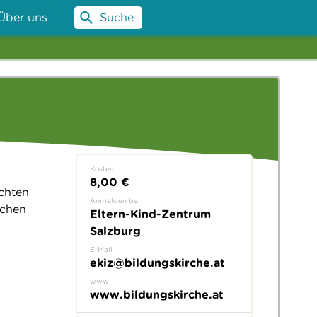
Über uns
Suche
Kosten
8,00 €
echten
Anmelden bei
schen
Eltern-Kind-Zentrum
Salzburg
E-Mail
ekiz@bildungskirche.at
www
www.bildungskirche.at