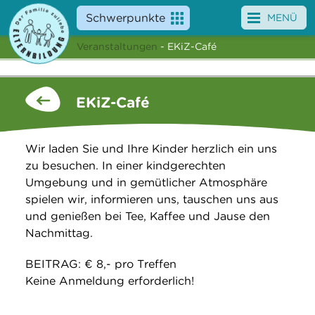
Schwerpunkte
MENÜ
Veranstaltungen
- EKiZ-Café
Angebote
Veranstaltungen
EKiZ-Café
News
Wir laden Sie und Ihre Kinder herzlich ein uns
Service
zu besuchen. In einer kindgerechten
Umgebung und in gemütlicher Atmosphäre
Über uns
spielen wir, informieren uns, tauschen uns aus
und genießen bei Tee, Kaffee und Jause den
Suche
Nachmittag.
BEITRAG: € 8,- pro Treffen
Keine Anmeldung erforderlich!