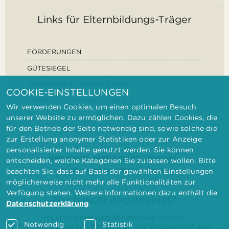
Links für Elternbildungs-Träger
FÖRDERUNGEN
GÜTESIEGEL
DEFINITION ELTERNBILDUNG
COOKIE-EINSTELLUNGEN
FORSCHUNGSEINRICHTUNGEN
Wir verwenden Cookies, um einen optimalen Besuch
unserer Website zu ermöglichen. Dazu zählen Cookies, die
für den Betrieb der Seite notwendig sind, sowie solche die
zur Erstellung anonymer Statistiken oder zur Anzeige
personalisierter Inhalte genutzt werden. Sie können
IMPRESSUM
DATENSCHUTZ
KONTAKT
entscheiden, welche Kategorien Sie zulassen wollen. Bitte
BARRIEREFREIHEITSERKLÄRUNG
beachten Sie, dass auf Basis der gewählten Einstellungen
möglicherweise nicht mehr alle Funktionalitäten zur
Verfügung stehen. Weitere Informationen dazu enthält die
Noch nicht angemeldet?
Datenschutzerklärung
.
Mit einer einmaligen Registrierung erhalten
Notwendig
Statistik
Elternbilderinnen und Elternbildner der geförderten Träger