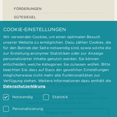
FÖRDERUNGEN
GÜTESIEGEL
DEFINITION ELTERNBILDUNG
COOKIE-EINSTELLUNGEN
FORSCHUNGSEINRICHTUNGEN
Wir verwenden Cookies, um einen optimalen Besuch
unserer Website zu ermöglichen. Dazu zählen Cookies, die
für den Betrieb der Seite notwendig sind, sowie solche die
zur Erstellung anonymer Statistiken oder zur Anzeige
personalisierter Inhalte genutzt werden. Sie können
IMPRESSUM
DATENSCHUTZ
KONTAKT
entscheiden, welche Kategorien Sie zulassen wollen. Bitte
BARRIEREFREIHEITSERKLÄRUNG
beachten Sie, dass auf Basis der gewählten Einstellungen
möglicherweise nicht mehr alle Funktionalitäten zur
Verfügung stehen. Weitere Informationen dazu enthält die
Noch nicht angemeldet?
Datenschutzerklärung
.
Mit einer einmaligen Registrierung erhalten
Notwendig
Statistik
Elternbilderinnen und Elternbildner der geförderten Träger
Zugang zum internen Website-Bereich.
Personalisierung
Registrieren