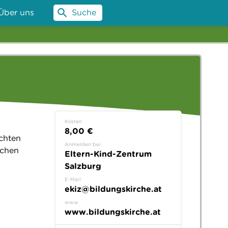
Über uns
Suche
Kosten
8,00 €
echten
Anmelden bei
schen
Eltern-Kind-Zentrum
Salzburg
E-Mail
ekiz@bildungskirche.at
www
www.bildungskirche.at