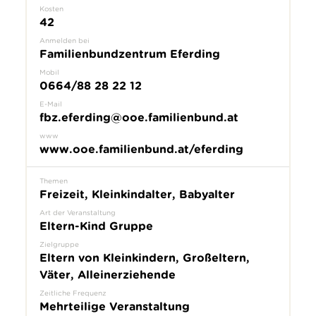
Kosten
42
Anmelden bei
Familienbundzentrum Eferding
Mobil
0664/88 28 22 12
E-Mail
fbz.eferding@ooe.familienbund.at
www
www.ooe.familienbund.at/eferding
Themen
Freizeit, Kleinkindalter, Babyalter
Art der Veranstaltung
Eltern-Kind Gruppe
Zielgruppe
Eltern von Kleinkindern, Großeltern,
Väter, Alleinerziehende
Zeitliche Frequenz
Mehrteilige Veranstaltung