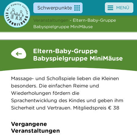
Schwerpunkte
MENÜ
Veranstaltungen
- Eltern-Baby-Gruppe
Angebote
Babyspielgruppe MiniMäuse
Veranstaltungen
Eltern-Baby-Gruppe
News
Babyspielgruppe MiniMäuse
Service
Massage- und Schoßspiele lieben die Kleinen
Über uns
besonders. Die einfachen Reime und
Wiederholungen fördern die
Suche
Sprachentwicklung des Kindes und geben ihm
Sicherheit und Vertrauen. Mitgliedspreis € 38
Vergangene
Veranstaltungen