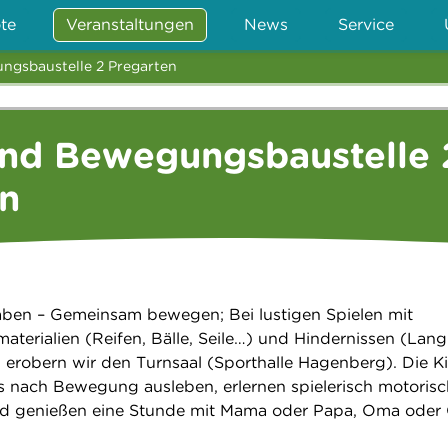
te
Veranstaltungen
News
Service
ngsbaustelle 2 Pregarten
ind Bewegungsbaustelle 
en
en – Gemeinsam bewegen; Bei lustigen Spielen mit
aterialien (Reifen, Bälle, Seile…) und Hindernissen (Lan
 erobern wir den Turnsaal (Sporthalle Hagenberg). Die K
s nach Bewegung ausleben, erlernen spielerisch motoris
d genießen eine Stunde mit Mama oder Papa, Oma ode