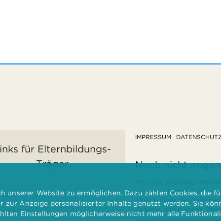
IMPRESSUM
DATENSCHUT
inks für Elternbildungs-
Träger
Noch nicht ange
Mit einer einmaligen Regist
erhalten Elternbilderinnen
 unserer Website zu ermöglichen. Dazu zählen Cookies, die für
ÖRDERUNGEN
Elternbildner der geförder
er zur Anzeige personalisierter Inhalte genutzt werden. Sie kö
Zugang zum internen Websi
ÜTESIEGEL
ählten Einstellungen möglicherweise nicht mehr alle Funktional