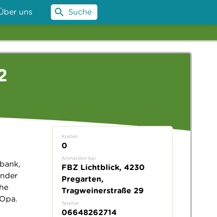
Über uns
Suche
2
Kosten
0
Anmelden bei
gbank,
FBZ Lichtblick, 4230
inder
Pregarten,
che
Tragweinerstraße 29
r Opa.
Telefon
06648262714