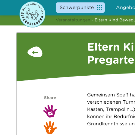
Schwerpunkte
Angebo
Veranstaltungen
- Eltern Kind Bewegu
Eltern K
Pregart
Gemeinsam Spaß hab
Share
verschiedenen Turnm
Kasten, Trampolin…)
können ihr Bedürfni
Grundkenntnisse un