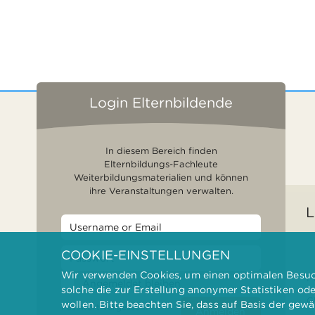
Login Elternbildende
In diesem Bereich finden
Elternbildungs-Fachleute
Weiterbildungsmaterialien und können
ihre Veranstaltungen verwalten.
L
COOKIE-EINSTELLUNGEN
Wir verwenden Cookies, um einen optimalen Besuch
F
Angemeldet bleiben
solche die zur Erstellung anonymer Statistiken od
G
wollen. Bitte beachten Sie, dass auf Basis der gew
Passwort vergessen?
Anmelden