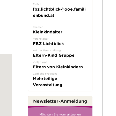
E-Mail
fbz.lichtblick@ooe.famili
enbund.at
Themen
Kleinkindalter
Veranstalter
FBZ Lichtblick
Art der Veranstaltung
Eltern-Kind Gruppe
Zielgruppe
Eltern von Kleinkindern
Zeitliche Frequenz
Mehrteilige
Veranstaltung
Newsletter-Anmeldung
Möchten Sie vom aktuellen