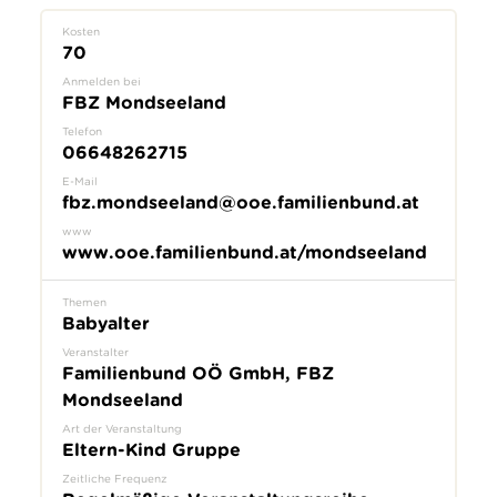
Kosten
70
Anmelden bei
FBZ Mondseeland
Telefon
06648262715
E-Mail
fbz.mondseeland@ooe.familienbund.at
www
www.ooe.familienbund.at/mondseeland
Themen
Babyalter
Veranstalter
Familienbund OÖ GmbH, FBZ
Mondseeland
Art der Veranstaltung
Eltern-Kind Gruppe
Zeitliche Frequenz