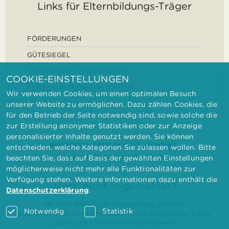
Links für Elternbildungs-Träger
FÖRDERUNGEN
GÜTESIEGEL
DEFINITION ELTERNBILDUNG
COOKIE-EINSTELLUNGEN
FORSCHUNGSEINRICHTUNGEN
Wir verwenden Cookies, um einen optimalen Besuch
unserer Website zu ermöglichen. Dazu zählen Cookies, die
für den Betrieb der Seite notwendig sind, sowie solche die
zur Erstellung anonymer Statistiken oder zur Anzeige
personalisierter Inhalte genutzt werden. Sie können
IMPRESSUM
DATENSCHUTZ
KONTAKT
entscheiden, welche Kategorien Sie zulassen wollen. Bitte
BARRIEREFREIHEITSERKLÄRUNG
beachten Sie, dass auf Basis der gewählten Einstellungen
möglicherweise nicht mehr alle Funktionalitäten zur
Verfügung stehen. Weitere Informationen dazu enthält die
Noch nicht angemeldet?
Datenschutzerklärung
.
Mit einer einmaligen Registrierung erhalten
Notwendig
Statistik
Elternbilderinnen und Elternbildner der geförderten Träger
Zugang zum internen Website-Bereich.