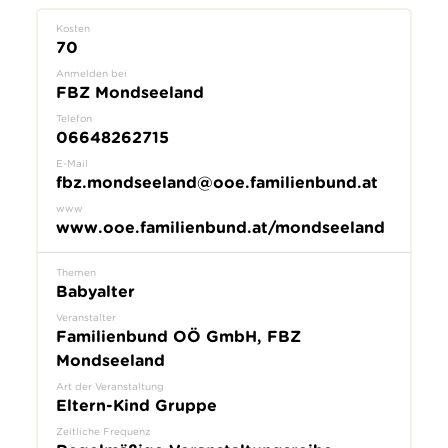
Kosten
70
Anmelden bei
FBZ Mondseeland
Telefon
06648262715
E-Mail
fbz.mondseeland@ooe.familienbund.at
www
www.ooe.familienbund.at/mondseeland
Themen
Babyalter
Veranstalter
Familienbund OÖ GmbH, FBZ
Mondseeland
Art der Veranstaltung
Eltern-Kind Gruppe
Zeitliche Frequenz