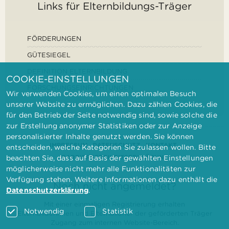
Links für Elternbildungs-Träger
FÖRDERUNGEN
GÜTESIEGEL
DEFINITION ELTERNBILDUNG
COOKIE-EINSTELLUNGEN
FORSCHUNGSEINRICHTUNGEN
Wir verwenden Cookies, um einen optimalen Besuch
unserer Website zu ermöglichen. Dazu zählen Cookies, die
für den Betrieb der Seite notwendig sind, sowie solche die
zur Erstellung anonymer Statistiken oder zur Anzeige
personalisierter Inhalte genutzt werden. Sie können
IMPRESSUM
DATENSCHUTZ
KONTAKT
entscheiden, welche Kategorien Sie zulassen wollen. Bitte
BARRIEREFREIHEITSERKLÄRUNG
beachten Sie, dass auf Basis der gewählten Einstellungen
möglicherweise nicht mehr alle Funktionalitäten zur
Verfügung stehen. Weitere Informationen dazu enthält die
Noch nicht angemeldet?
Datenschutzerklärung
.
Mit einer einmaligen Registrierung erhalten
Notwendig
Statistik
Elternbilderinnen und Elternbildner der geförderten Träger
Zugang zum internen Website-Bereich.