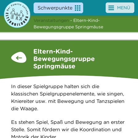
Schwerpunkte
MENÜ
Veranstaltungen
- Eltern-Kind-
Angebote
Bewegungsgruppe Springmäuse
Veranstaltungen
Eltern-Kind-
News
Bewegungsgruppe
Springmäuse
Service
Über uns
In dieser Spielgruppe halten sich die
klassischen Spielgruppenelemente, wie singen,
Suche
Kniereiter usw. mit Bewegung und Tanzspielen
die Waage.
Es stehen Spiel, Spaß und Bewegung an erster
Stelle. Somit fördern wir die Koordination und
Motorik der Kinder.