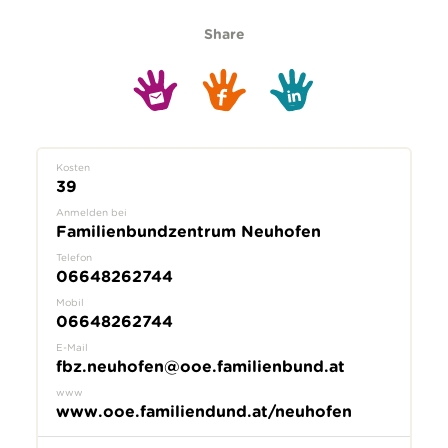
Share
Kosten
39
Anmelden bei
Familienbundzentrum Neuhofen
Telefon
06648262744
Mobil
06648262744
E-Mail
fbz.neuhofen@ooe.familienbund.at
www
www.ooe.familiendund.at/neuhofen