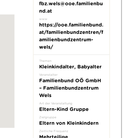
fbz.wels@ooe.familienbu
nd.at
www
https://ooe.familienbund.
at/familienbundzentren/f
amilienbundzentrum-
wels/
Themen
Kleinkindalter, Babyalter
Veranstalter
Familienbund OÖ GmbH
– Familienbundzentrum
Wels
Art der Veranstaltung
Eltern-Kind Gruppe
Zielgruppe
Eltern von Kleinkindern
Zeitliche Frequenz
Mehrteilige