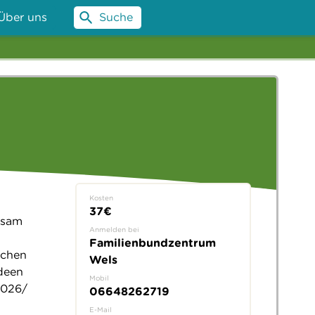
Über uns
Suche
Kosten
37€
nsam
Anmelden bei
Familienbundzentrum
tchen
Wels
ideen
Mobil
.2026/
06648262719
E-Mail