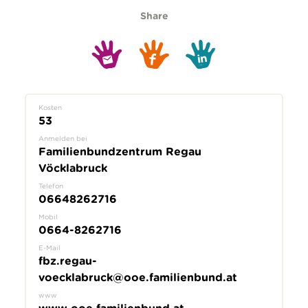
Share
Kosten
53
Anmelden bei
Familienbundzentrum Regau
Vöcklabruck
Telefon
06648262716
Mobil
0664-8262716
E-Mail
fbz.regau-
voecklabruck@ooe.familienbund.at
www