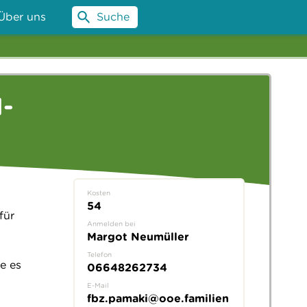
Über uns
Suche
I-
Kosten
54
für
Anmelden bei
Margot Neumüller
Telefon
e es
06648262734
E-Mail
fbz.pamaki@ooe.familien