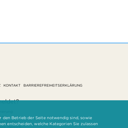
Z
KONTAKT
BARRIEREFREIHEITSERKLÄRUNG
meldet?
rierung
 und
 den Betrieb der Seite notwendig sind, sowie
ten Träger
nnen entscheiden, welche Kategorien Sie zulassen
te-Bereich.