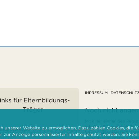
IMPRESSUM
DATENSCHUT
inks für Elternbildungs-
Träger
Noch nicht ange
Mit einer einmaligen Regist
erhalten Elternbilderinnen
 unserer Website zu ermöglichen. Dazu zählen Cookies, die für
ÖRDERUNGEN
Elternbildner der geförder
er zur Anzeige personalisierter Inhalte genutzt werden. Sie kö
Zugang zum internen Websi