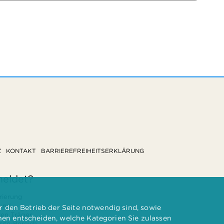
Z
KONTAKT
BARRIEREFREIHEITSERKLÄRUNG
meldet?
rierung
 und
 den Betrieb der Seite notwendig sind, sowie
ten Träger
nnen entscheiden, welche Kategorien Sie zulassen
te-Bereich.