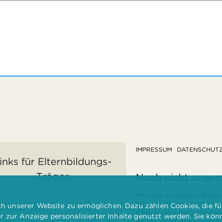
IMPRESSUM
DATENSCHUT
inks für Elternbildungs-
Träger
Noch nicht ange
Mit einer einmaligen Regist
erhalten Elternbilderinnen
 unserer Website zu ermöglichen. Dazu zählen Cookies, die für
ÖRDERUNGEN
Elternbildner der geförder
er zur Anzeige personalisierter Inhalte genutzt werden. Sie kö
Zugang zum internen Websi