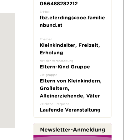
066488282212
E-Mail
fbz.eferding@ooe.familie
nbund.at
Themen
Kleinkindalter, Freizeit,
Erholung
Art der Veranstaltung
Eltern-Kind Gruppe
Zielgruppe
Eltern von Kleinkindern,
Großeltern,
Alleinerziehende, Väter
Zeitliche Frequenz
Laufende Veranstaltung
Newsletter-Anmeldung