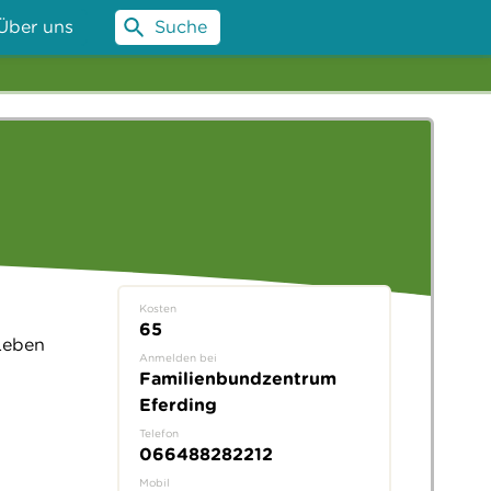
Über uns
Suche
Kosten
65
Leben
Anmelden bei
Familienbundzentrum
Eferding
Telefon
066488282212
Mobil