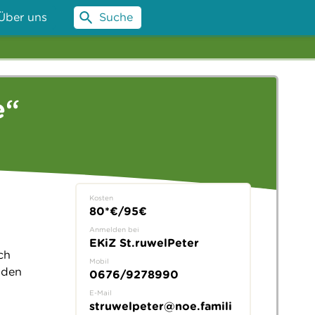
Über uns
Suche
e“
Kosten
80*€/95€
Anmelden bei
EKiZ St.ruwelPeter
ch
Mobil
nden
0676/9278990
E-Mail
struwelpeter@noe.famili