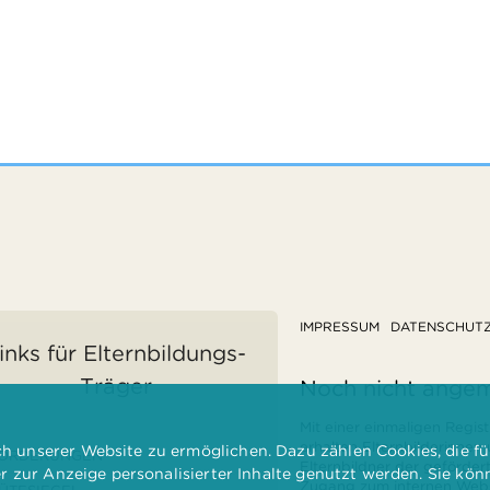
IMPRESSUM
DATENSCHUT
inks für Elternbildungs-
Träger
Noch nicht ange
Mit einer einmaligen Regist
erhalten Elternbilderinnen
 unserer Website zu ermöglichen. Dazu zählen Cookies, die für
ÖRDERUNGEN
Elternbildner der geförder
er zur Anzeige personalisierter Inhalte genutzt werden. Sie kö
Zugang zum internen Websi