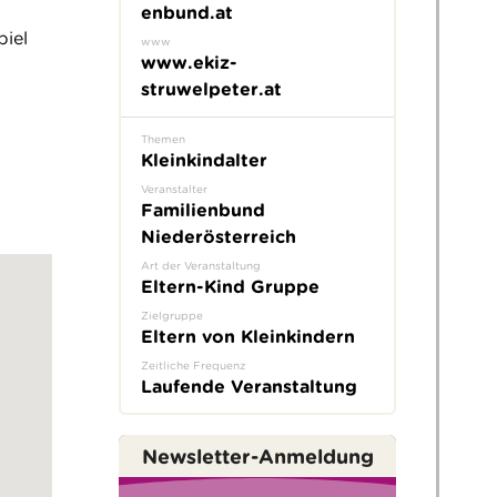
enbund.at
piel
www
www.ekiz-
struwelpeter.at
Themen
Kleinkindalter
Veranstalter
Familienbund
Niederösterreich
Art der Veranstaltung
Eltern-Kind Gruppe
Zielgruppe
Eltern von Kleinkindern
Zeitliche Frequenz
Laufende Veranstaltung
Newsletter-Anmeldung