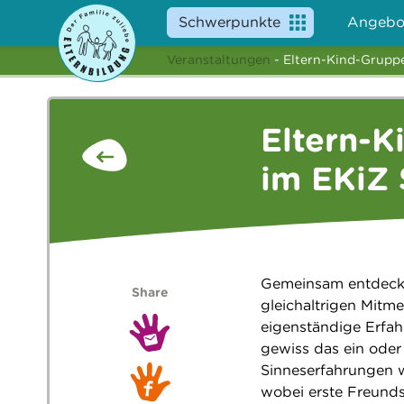
Schwerpunkte
Angebo
Veranstaltungen
- Eltern-Kind-Gruppe
Eltern-K
im EKiZ 
Gemeinsam entdeckt
Share
gleichaltrigen Mitm
eigenständige Erfah
gewiss das ein ode
Sinneserfahrungen w
wobei erste Freunds