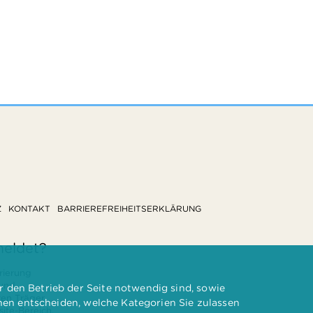
Z
KONTAKT
BARRIEREFREIHEITSERKLÄRUNG
meldet?
rierung
 und
 den Betrieb der Seite notwendig sind, sowie
ten Träger
nnen entscheiden, welche Kategorien Sie zulassen
te-Bereich.