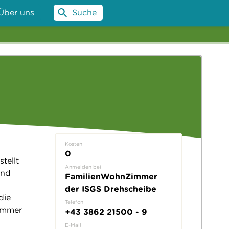
Über uns
Suche
Kosten
0
tellt
Anmelden bei
und
FamilienWohnZimmer
der ISGS Drehscheibe
die
Telefon
Zimmer
+43 3862 21500 - 9
E-Mail