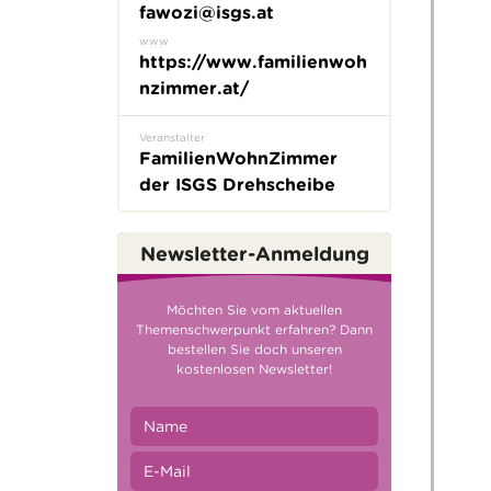
fawozi@isgs.at
www
https://www.familienwoh
nzimmer.at/
Veranstalter
FamilienWohnZimmer
der ISGS Drehscheibe
Newsletter-Anmeldung
Möchten Sie vom aktuellen
Themenschwerpunkt erfahren? Dann
bestellen Sie doch unseren
kostenlosen Newsletter!