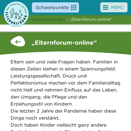
Schwerpunkte
MENÜ
Veranstaltungen
- „Elternforum-online“
Angebote
Veranstaltungen
„Elternforum-online“
News
Eltern sein und viele Fragen haben. Familien in
Service
diesen Zeiten stehen in einem Spannungsfeld.
Leistungsgesellschaft, Druck und
Über uns
Perfektionismus machen vor dem Familienalltag
nicht Halt und nehmen Einfluss auf das Leben,
Suche
den Umgang, die Pflege und den
Erziehungsstil von Kindern.
Die letzten 2 Jahre der Pandemie haben diese
Dinge noch verstärkt.
Doch haben Kinder vielleicht ganz andere