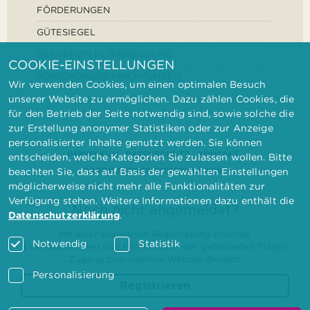
FÖRDERUNGEN
GÜTESIEGEL
DEFINITION ELTERNBILDUNG
COOKIE-EINSTELLUNGEN
FORSCHUNGSEINRICHTUNGEN
Wir verwenden Cookies, um einen optimalen Besuch
unserer Website zu ermöglichen. Dazu zählen Cookies, die
für den Betrieb der Seite notwendig sind, sowie solche die
zur Erstellung anonymer Statistiken oder zur Anzeige
personalisierter Inhalte genutzt werden. Sie können
IMPRESSUM
DATENSCHUTZ
KONTAKT
entscheiden, welche Kategorien Sie zulassen wollen. Bitte
BARRIEREFREIHEITSERKLÄRUNG
beachten Sie, dass auf Basis der gewählten Einstellungen
möglicherweise nicht mehr alle Funktionalitäten zur
Verfügung stehen. Weitere Informationen dazu enthält die
Noch nicht angemeldet?
Datenschutzerklärung
.
Mit einer einmaligen Registrierung erhalten
Notwendig
Statistik
Elternbilderinnen und Elternbildner der geförderten Träger
Zugang zum internen Website-Bereich.
Personalisierung
Registrieren