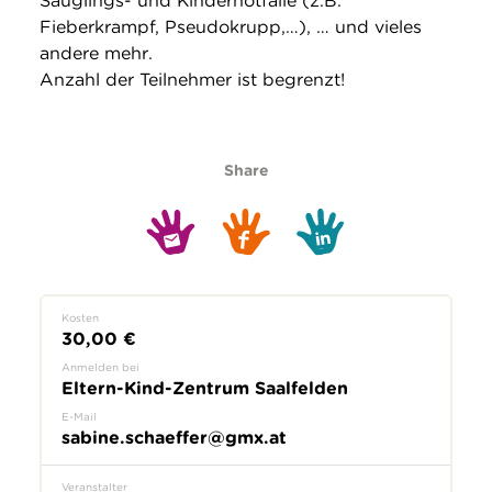
Säuglings- und Kindernotfälle (z.B.
Fieberkrampf, Pseudokrupp,…), … und vieles
andere mehr.
Anzahl der Teilnehmer ist begrenzt!
Share
Kosten
30,00 €
Anmelden bei
Eltern-Kind-Zentrum Saalfelden
E-Mail
sabine.schaeffer@gmx.at
Veranstalter