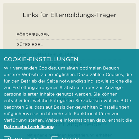
Links für Elternbildungs-Träger
FÖRDERUNGEN
GÜTESIEGEL
DEFINITION ELTERNBILDUNG
COOKIE-EINSTELLUNGEN
FORSCHUNGSEINRICHTUNGEN
Wir verwenden Cookies, um einen optimalen Besuch
unserer Website zu ermöglichen. Dazu zählen Cookies, die
für den Betrieb der Seite notwendig sind, sowie solche die
zur Erstellung anonymer Statistiken oder zur Anzeige
personalisierter Inhalte genutzt werden. Sie können
IMPRESSUM
DATENSCHUTZ
KONTAKT
entscheiden, welche Kategorien Sie zulassen wollen. Bitte
BARRIEREFREIHEITSERKLÄRUNG
beachten Sie, dass auf Basis der gewählten Einstellungen
möglicherweise nicht mehr alle Funktionalitäten zur
Verfügung stehen. Weitere Informationen dazu enthält die
Noch nicht angemeldet?
Datenschutzerklärung
.
Mit einer einmaligen Registrierung erhalten