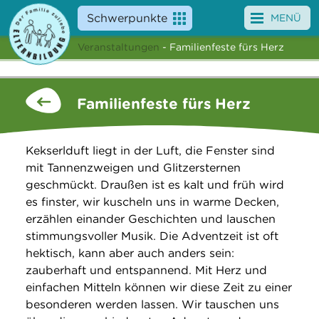
Schwerpunkte
MENÜ
Veranstaltungen
- Familienfeste fürs Herz
Angebote
Veranstaltungen
Familienfeste fürs Herz
News
Kekserlduft liegt in der Luft, die Fenster sind
Service
mit Tannenzweigen und Glitzersternen
geschmückt. Draußen ist es kalt und früh wird
Über uns
es finster, wir kuscheln uns in warme Decken,
erzählen einander Geschichten und lauschen
Suche
stimmungsvoller Musik. Die Adventzeit ist oft
hektisch, kann aber auch anders sein:
zauberhaft und entspannend. Mit Herz und
einfachen Mitteln können wir diese Zeit zu einer
besonderen werden lassen. Wir tauschen uns