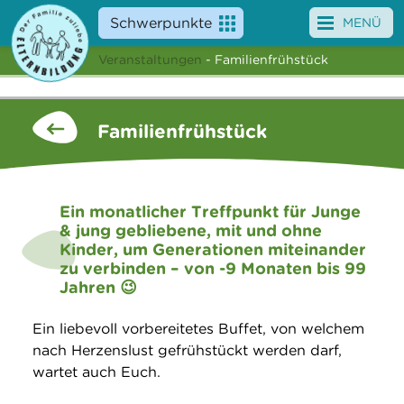
Schwerpunkte
MENÜ
Veranstaltungen
- Familienfrühstück
Angebote
Veranstaltungen
Familienfrühstück
News
Service
Ein monatlicher Treffpunkt für Junge
& jung gebliebene, mit und ohne
Über uns
Kinder, um Generationen miteinander
zu verbinden – von -9 Monaten bis 99
Suche
Jahren 😉
Ein liebevoll vorbereitetes Buffet, von welchem
nach Herzenslust gefrühstückt werden darf,
wartet auch Euch.