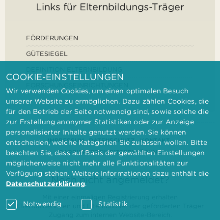
Links für Elternbildungs-Träger
FÖRDERUNGEN
GÜTESIEGEL
DEFINITION ELTERNBILDUNG
COOKIE-EINSTELLUNGEN
FORSCHUNGSEINRICHTUNGEN
Wir verwenden Cookies, um einen optimalen Besuch
unserer Website zu ermöglichen. Dazu zählen Cookies, die
für den Betrieb der Seite notwendig sind, sowie solche die
zur Erstellung anonymer Statistiken oder zur Anzeige
personalisierter Inhalte genutzt werden. Sie können
IMPRESSUM
DATENSCHUTZ
KONTAKT
entscheiden, welche Kategorien Sie zulassen wollen. Bitte
BARRIEREFREIHEITSERKLÄRUNG
beachten Sie, dass auf Basis der gewählten Einstellungen
möglicherweise nicht mehr alle Funktionalitäten zur
Verfügung stehen. Weitere Informationen dazu enthält die
Noch nicht angemeldet?
Datenschutzerklärung
.
Mit einer einmaligen Registrierung erhalten
Notwendig
Statistik
Elternbilderinnen und Elternbildner der geförderten Träger
Zugang zum internen Website-Bereich.