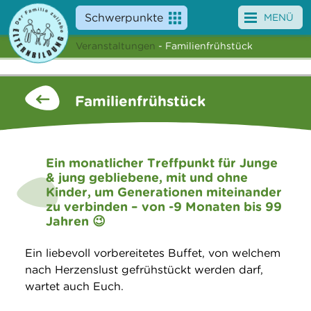
Schwerpunkte
MENÜ
Veranstaltungen
- Familienfrühstück
Angebote
Veranstaltungen
Familienfrühstück
News
Service
Ein monatlicher Treffpunkt für Junge
& jung gebliebene, mit und ohne
Über uns
Kinder, um Generationen miteinander
zu verbinden – von -9 Monaten bis 99
Suche
Jahren 😉
Ein liebevoll vorbereitetes Buffet, von welchem
nach Herzenslust gefrühstückt werden darf,
wartet auch Euch.