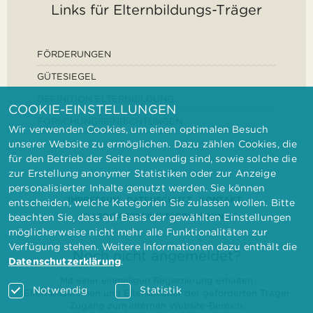
Links für Elternbildungs-Träger
FÖRDERUNGEN
GÜTESIEGEL
DEFINITION ELTERNBILDUNG
COOKIE-EINSTELLUNGEN
FORSCHUNGSEINRICHTUNGEN
Wir verwenden Cookies, um einen optimalen Besuch
unserer Website zu ermöglichen. Dazu zählen Cookies, die
für den Betrieb der Seite notwendig sind, sowie solche die
zur Erstellung anonymer Statistiken oder zur Anzeige
personalisierter Inhalte genutzt werden. Sie können
IMPRESSUM
DATENSCHUTZ
KONTAKT
entscheiden, welche Kategorien Sie zulassen wollen. Bitte
BARRIEREFREIHEITSERKLÄRUNG
beachten Sie, dass auf Basis der gewählten Einstellungen
möglicherweise nicht mehr alle Funktionalitäten zur
Verfügung stehen. Weitere Informationen dazu enthält die
Noch nicht angemeldet?
Datenschutzerklärung
.
Mit einer einmaligen Registrierung erhalten
Notwendig
Statistik
Elternbilderinnen und Elternbildner der geförderten Träger
Zugang zum internen Website-Bereich.