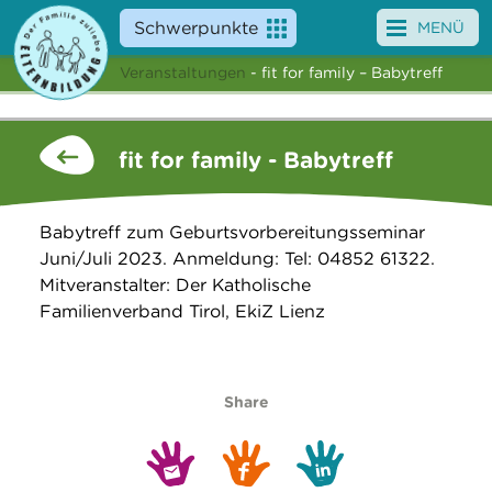
Schwerpunkte
MENÜ
Veranstaltungen
- fit for family – Babytreff
Angebote
Veranstaltungen
fit for family - Babytreff
News
Babytreff zum Geburtsvorbereitungsseminar
Service
Juni/Juli 2023. Anmeldung: Tel: 04852 61322.
Mitveranstalter: Der Katholische
Über uns
Familienverband Tirol, EkiZ Lienz
Suche
Share