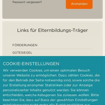
Passwort vergessen?
Anmelden
Links für Elternbildungs-Träger
FÖRDERUNGEN
GÜTESIEGEL
DEFINITION ELTERNBILDUNG
COOKIE-EINSTELLUNGEN
FORSCHUNGSEINRICHTUNGEN
Wir verwenden Cookies, um einen optimalen Besuch
unserer Website zu ermöglichen. Dazu zählen Cookies, die
für den Betrieb der Seite notwendig sind, sowie solche die
zur Erstellung anonymer Statistiken oder zur Anzeige
personalisierter Inhalte genutzt werden. Sie können
IMPRESSUM
DATENSCHUTZ
KONTAKT
entscheiden, welche Kategorien Sie zulassen wollen. Bitte
BARRIEREFREIHEITSERKLÄRUNG
beachten Sie, dass auf Basis der gewählten Einstellungen
möglicherweise nicht mehr alle Funktionalitäten zur